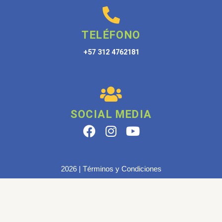
TELÉFONO
+57 312 4762181
SOCIAL MEDIA
F
I
Y
a
n
o
c
s
u
e
t
t
2026 | Términos y Condiciones
b
a
u
o
g
b
o
r
e
k
a