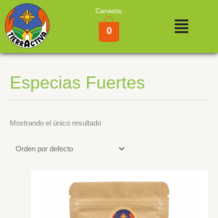
Ir
Canasta:
al
Menú
contenido
0
Especias Fuertes
Mostrando el único resultado